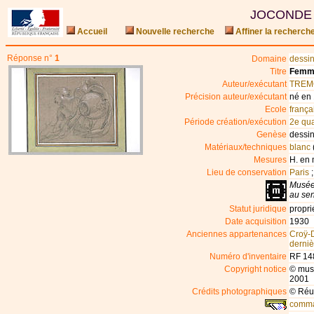
JOCONDE
Accueil
Nouvelle recherche
Affiner la recherch
Réponse n°
1
Domaine
dessi
Titre
Femme
Auteur/exécutant
TREMO
Précision auteur/exécutant
né en 
Ecole
frança
Période création/exécution
2e qua
Genèse
dessin
Matériaux/techniques
blanc
Mesures
H. en 
Lieu de conservation
Paris
;
Musée
au sen
Statut juridique
propri
Date acquisition
1930
Anciennes appartenances
Croÿ-
derni
Numéro d'inventaire
RF 148
Copyright notice
© mus
2001
Crédits photographiques
© Réu
comman