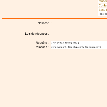
rense
Conta
Base I
50350
Notices :
1
Lots de réponses :
Requête :
(('RF 14873, recto') :INV )
Relations :
Synonymes=1, Spécifiques=5, Génériques=0